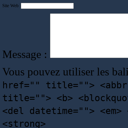
Site Web :
Message :
Vous pouvez utiliser les bal
href="" title=""> <abbr
title=""> <b> <blockquo
<del datetime=""> <em> 
<strong>