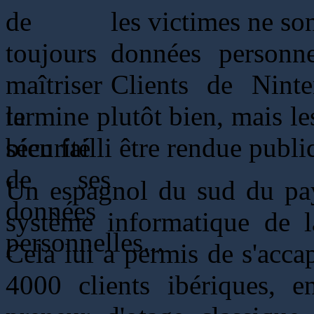
les victimes ne so
données personnel
Clients de Ninte
termine plutôt bien, mais le
bien failli être rendue pub
Un espagnol du sud du pays
système informatique de la
Cela lui a permis de s'acca
4000 clients ibériques,