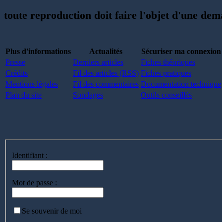
toute reproduction doit faire l'objet d'une de
Plus d'informations
Actualités
Sécuriser ma connexion
Presse
Derniers articles
Fiches théoriques
Crédits
Fil des articles (RSS)
Fiches pratiques
Mentions légales
Fil des commentaires
Documentation technique
Plan du site
Sondages
Outils conseillés
Identifiant :
Mot de passe :
Se souvenir de moi