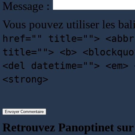
Message :
Vous pouvez utiliser les bal
href="" title=""> <abbr
title=""> <b> <blockquo
<del datetime=""> <em> 
<strong>
Envoyer Commentaire
Retrouvez Panoptinet sur