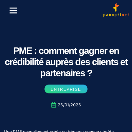
Finance & Crypto
Formation & Emploi
PME : comment gagner en
crédibilité auprès des clients et
partenaires ?
ENTREPRISE
26/01/2026
Une PME nouvellement créée ou très peu connue végète